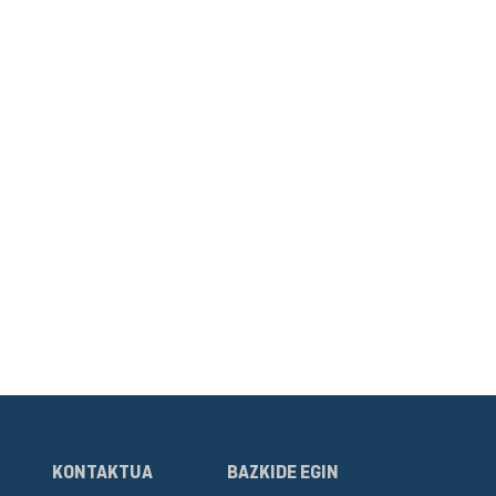
KONTAKTUA
BAZKIDE EGIN