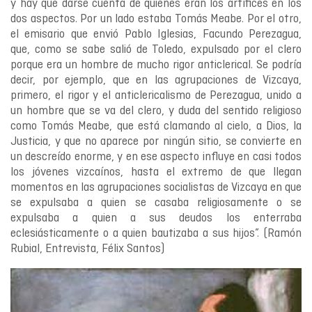
y hay que darse cuenta de quiénes eran los artífices en los
dos aspectos. Por un lado estaba Tomás Meabe. Por el otro,
el emisario que envió Pablo Iglesias, Facundo Perezagua,
que, como se sabe salió de Toledo, expulsado por el clero
porque era un hombre de mucho rigor anticlerical. Se podría
decir, por ejemplo, que en las agrupaciones de Vizcaya,
primero, el rigor y el anticlericalismo de Perezagua, unido a
un hombre que se va del clero, y duda del sentido religioso
como Tomás Meabe, que está clamando al cielo, a Dios, la
Justicia, y que no aparece por ningún sitio, se convierte en
un descreído enorme, y en ese aspecto influye en casi todos
los jóvenes vizcaínos, hasta el extremo de que llegan
momentos en las agrupaciones socialistas de Vizcaya en que
se expulsaba a quien se casaba religiosamente o se
expulsaba a quien a sus deudos los enterraba
eclesiásticamente o a quien bautizaba a sus hijos”. (Ramón
Rubial, Entrevista, Félix Santos)