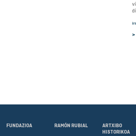
v
dí
ir
>
FUNDAZIOA
RAMÓN RUBIAL
ARTXIBO
HISTORIKOA