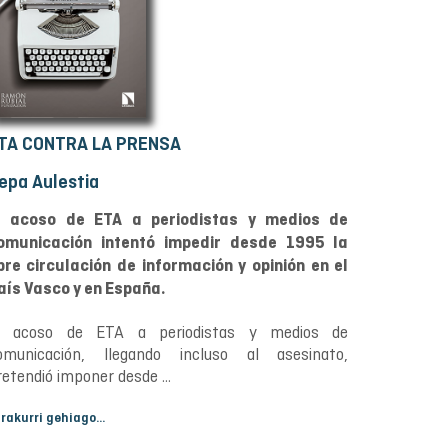
TA CONTRA LA PRENSA
epa Aulestia
l acoso de ETA a periodistas y medios de
omunicación intentó impedir desde 1995 la
ibre circulación de información y opinión en el
aís Vasco y en España.
l acoso de ETA a periodistas y medios de
omunicación, llegando incluso al asesinato,
retendió imponer desde ...
irakurri gehiago...