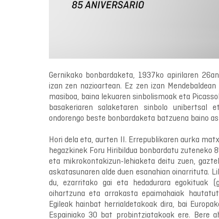
Gernikako bonbardaketa, 1937ko apirilaren 26an,
izan zen nazioartean. Ez zen izan Mendebaldean 
masiboa, baina lekuaren sinbolismoak eta Picasso
basakeriaren salaketaren sinbolo unibertsal 
ondorengo beste bonbardaketa batzuena baino ask
Hori dela eta, aurten II. Errepublikaren aurka mat
hegazkinek Foru Hiribildua bonbardatu zuteneko 8
eta mikrokontakizun-lehiaketa deitu zuen, gazte
askatasunaren alde duen esanahian oinarrituta. L
du, ezarritako gai eta hedadurara egokituak (g
oihartzuna eta arrakasta epaimahaiak hautatut
Egileak hainbat herrialdetakoak dira, bai Europa
Espainiako 30 bat probintziatakoak ere. Bere a