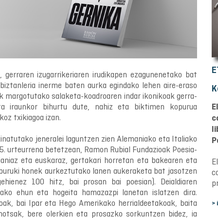
E
 gerraren izugarrikeriaren irudikapen ezagunenetako bat
biztanleria inerme baten aurka egindako lehen aire-eraso
K
k margotutako salaketa-koadroaren indar ikonikoak gerra-
eta iraunkor bihurtu dute, nahiz eta biktimen kopurua
E
oz txikiagoa izan.
c
l
xinatutako jeneralei laguntzen zien Alemaniako eta Italiako
P
5. urteurrena betetzean, Ramon Rubial Fundazioak Poesia-
laniaz eta euskaraz, gertakari horretan eta bakearen eta
E
iburuki honek aurkeztutako lanen aukeraketa bat jasotzen
c
ehienez 100 hitz, bai prosan bai poesian). Deialdiaren
p
ako ehun eta hogeita hamazazpi lanetan islatzen dira.
koak, bai Ipar eta Hego Amerikako herrialdeetakoak, baita
> 
hotsak, bere olerkien eta prosazko sorkuntzen bidez, ia