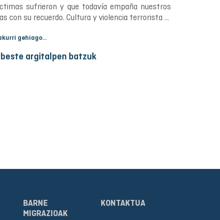
íctimas sufrieron y que todavía empaña nuestros
as con su recuerdo. Cultura y violencia terrorista ...
akurri gehiago...
 beste argitalpen batzuk
BARNE
KONTAKTUA
MIGRAZIOAK