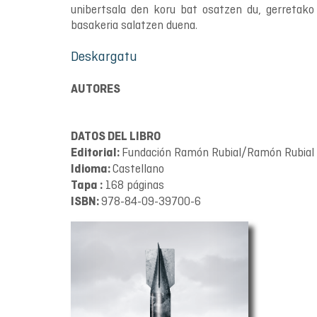
unibertsala den koru bat osatzen du, gerretako
basakeria salatzen duena.
Deskargatu
AUTORES
DATOS DEL LIBRO
Fundación Ramón Rubial/Ramón Rubial 
Editorial:
Castellano
Idioma:
168 páginas
Tapa :
978-84-09-39700-6
ISBN: