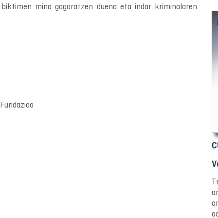
 biktimen mina gogoratzen duena eta indar kriminalaren
Fundazioa
C
V
T
a
a
a