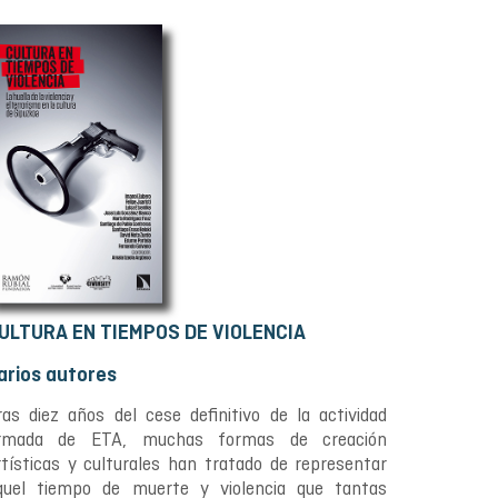
ULTURA EN TIEMPOS DE VIOLENCIA
arios autores
ras diez años del cese definitivo de la actividad
rmada de ETA, muchas formas de creación
rtísticas y culturales han tratado de representar
quel tiempo de muerte y violencia que tantas