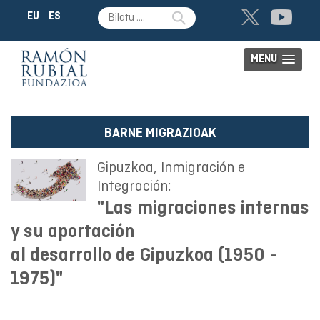
EU
ES
MENU
BARNE MIGRAZIOAK
Gipuzkoa, Inmigración e
Integración:
"Las migraciones internas
y su aportación
al desarrollo de Gipuzkoa (1950 -
1975)"