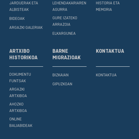
JARDUERAK ETA
LEHENDAKARIAREN
HISTORIA ETA
ALBISTEAK
AGURRA
MEMORIA
GURE IZATEKO
BIDEOAK
ARRAZOIA
ARGAZKI GALERIAK
ELKARGUNEA
ARTXIBO
BARNE
KONTAKTUA
HISTORIKOA
MIGRAZIOAK
DOKUMENTU
BIZKAIAN
KONTAKTUA
FUNTSAK
GIPUZKOAN
ARGAZKI
ARTXIBOA
AHOZKO
ARTXIBOA
ONLINE
BALIABIDEAK