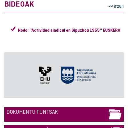
BIDEOAK
<< itzuli
Nodo: ''Actividad sindical en Gipuzkoa 1955'' EUSKERA
DOKUMENTU FUNTSAK