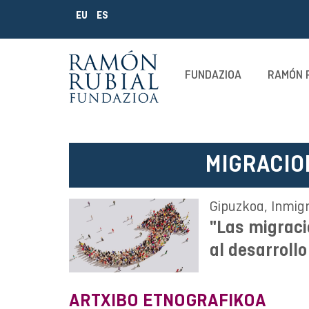
EU
ES
FUNDAZIOA
RAMÓN 
MIGRACIO
Gipuzkoa, Inmigr
"Las migraci
al desarroll
ARTXIBO ETNOGRAFIKOA