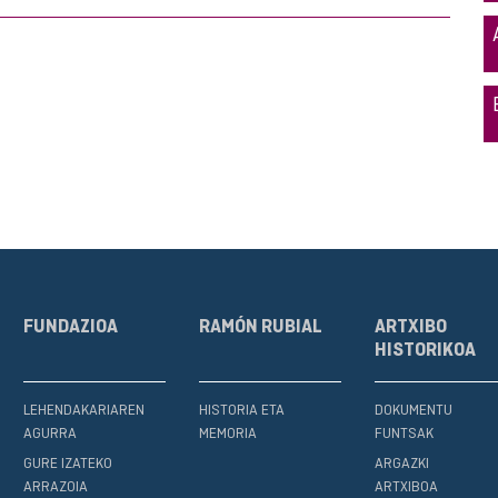
FUNDAZIOA
RAMÓN RUBIAL
ARTXIBO
HISTORIKOA
LEHENDAKARIAREN
HISTORIA ETA
DOKUMENTU
AGURRA
MEMORIA
FUNTSAK
GURE IZATEKO
ARGAZKI
ARRAZOIA
ARTXIBOA