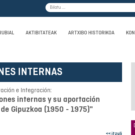
RUBIAL
AKTIBITATEAK
ARTXIBO HISTORIKOA
KON
NES INTERNAS
ación e Integración:
ones internas y su aportación
o de Gipuzkoa (1950 - 1975)"
<< itzuli