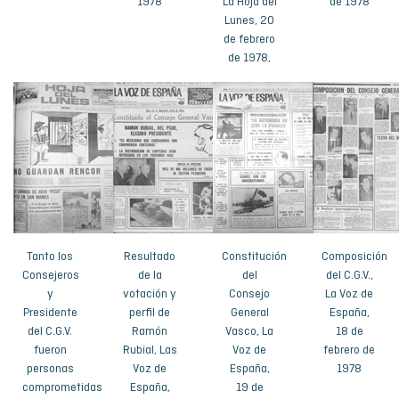
1978
La Hoja del
de 1978
Lunes, 20
de febrero
de 1978,
Tanto los
Resultado
Constitución
Composición
Consejeros
de la
del
del C.G.V.,
y
votación y
Consejo
La Voz de
Presidente
perfil de
General
España,
del C.G.V.
Ramón
Vasco, La
18 de
fueron
Rubial, Las
Voz de
febrero de
personas
Voz de
España,
1978
comprometidas
España,
19 de