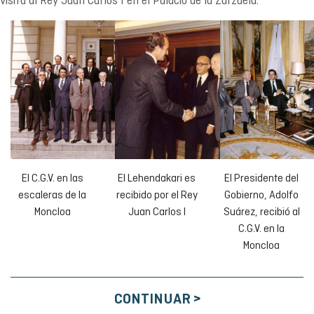
visita al Rey Juan Carlos I en el Palacio de la Zarzuela.
El C.G.V. en las
El Lehendakari es
El Presidente del
escaleras de la
recibido por el Rey
Gobierno, Adolfo
Moncloa
Juan Carlos I
Suárez, recibió al
C.G.V. en la
Moncloa
CONTINUAR >