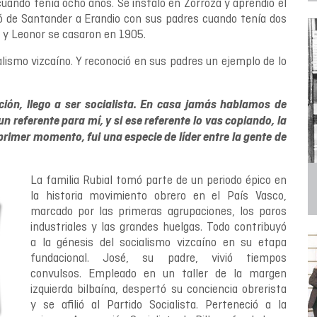
 cuando tenía ocho años. Se instaló en Zorroza y aprendió el
ró de Santander a Erandio con sus padres cuando tenía dos
 y Leonor se casaron en 1905.
lismo vizcaíno. Y reconoció en sus padres un ejemplo de lo
ción, llego a ser socialista. En casa jamás hablamos de
n referente para mí, y si ese referente lo vas copiando, la
l primer momento, fui una especie de líder entre la gente de
La familia Rubial tomó parte de un periodo épico en
la historia movimiento obrero en el País Vasco,
marcado por las primeras agrupaciones, los paros
industriales y las grandes huelgas. Todo contribuyó
a la génesis del socialismo vizcaíno en su etapa
fundacional. José, su padre, vivió tiempos
convulsos. Empleado en un taller de la margen
izquierda bilbaína, despertó su conciencia obrerista
y se aﬁlió al Partido Socialista. Perteneció a la