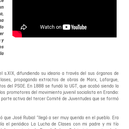
ce
un
a,
na
do
er
 y
os
la
l s.XIX, difundiendo su ideario a través del sus órganos de
Clases, propagando extractos de obras de Marx, Lafargue,
tos del PSOE. En 1888 se fundó la UGT, que acabó siendo la
e los promotores del movimiento juvenil socialista en Erandio:
 parte activa del tercer Comité de Juventudes que se formó
có que José Rubial “llegó a ser muy querido en el pueblo. Era
ía el periódico La Lucha de Clases con mi padre y mi tío