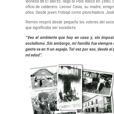
leonesa de El Bierzo, llegó al País Vasco en 1880,
oﬁcio de calderero. Leonor Cavia, su madre, emig
años. Desde joven trabajó como planchadora. José
Ramón respiró desde pequeño los valores del socia
que signiﬁcaba ser socialista:
“Veo el ambiente que hay en casa y, sin imposi
socialismo .Sin embargo, mi familia fue siempre u
gente ve en ti un espejo. Tal vez por eso, desde e
mi edad”.